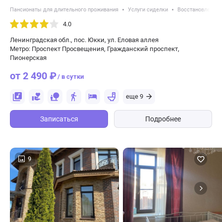
Пансионаты для длительного проживания
Услуги сиделки
Восстановление 
4.0
Ленинградская обл., пос. Юкки, ул. Еловая аллея
Метро: Проспект Просвещения, Гражданский проспект,
Пионерская
от 2 490 ₽
/ в сутки
еще 9
Записаться
Подробнее
9