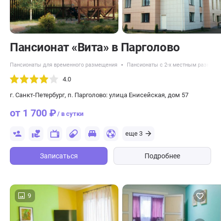
Пансионат «Вита» в Парголово
Пансионаты для временного размещения
Пансионаты с 2-х местным размещ
4.0
г. Санкт-Петербург, п. Парголово: улица Енисейская, дом 57
от 1 700 ₽
/ в сутки
еще 3
Записаться
Подробнее
9