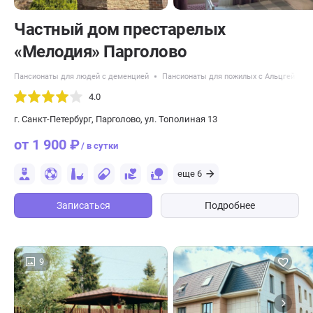
Частный дом престарелых
«Мелодия» Парголово
Пансионаты для людей с деменцией
Пансионаты для пожилых с Альцгеймер
4.0
г. Санкт-Петербург, Парголово, ул. Тополиная 13
от 1 900 ₽
/ в сутки
еще 6
Записаться
Подробнее
9