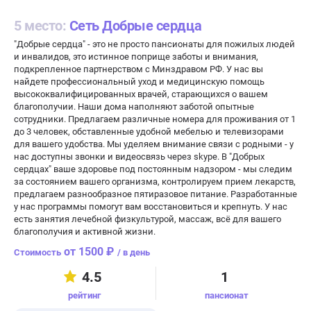
5 место:
Сеть Добрые сердца
"Добрые сердца" - это не просто пансионаты для пожилых людей
и инвалидов, это истинное поприще заботы и внимания,
подкрепленное партнерством с Минздравом РФ. У нас вы
найдете профессиональный уход и медицинскую помощь
высококвалифицированных врачей, старающихся о вашем
благополучии. Наши дома наполняют заботой опытные
сотрудники. Предлагаем различные номера для проживания от 1
до 3 человек, обставленные удобной мебелью и телевизорами
для вашего удобства. Мы уделяем внимание связи с родными - у
нас доступны звонки и видеосвязь через skype. В "Добрых
сердцах" ваше здоровье под постоянным надзором - мы следим
за состоянием вашего организма, контролируем прием лекарств,
предлагаем разнообразное пятиразовое питание. Разработанные
у нас программы помогут вам восстановиться и крепнуть. У нас
есть занятия лечебной физкультурой, массаж, всё для вашего
благополучия и активной жизни.
от 1500 ₽
/ в день
4.5
1
рейтинг
пансионат