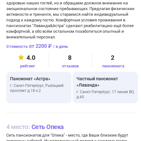
здоровью наших гостей, но и обращаем должное внимание на
эмоциональное состояние пребывающих. Предлагая физические
активности и тренинги, мы стараемся найти индивидуальный
подход к каждому гостю. Комфортные условия проживания в
пансионатах "Лаванда&Астра" сделают реабилитацию ещё более
комфортной, а обо всём остальном позаботиться опытный и
внимательный персонал.
от 2200 ₽
/ в день
4.0
8
2
рейтинг
отзывов
пансионата
Пансионат «Астра»
Частный пансионат
«Лаванда»
г. Санкт-Петербург, Рыбацкий
проспект д.18 к.2
г. Санкт-Петербург, 17 линия ВО,
д.60
4 место:
Сеть Опека
Сеть пансионатов для "Опека" - место, где Ваши близкие будут
окружены заботой. Индивидуальный подход к каждому гостю