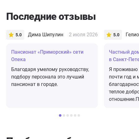
Последние отзывы
Дима Шипулин
2 июля 2026
Гелио
5.0
5.0
Пансионат «Приморский» сети
Частный до
Опека
в Санкт-Пет
Благодаря умелому руководству,
Я проживаю 
подбору персонала это лучший
почти год и 
пансионат в городе.
благодарнос
теплое добр
отношение.П
восстановит
медицинских
кормят и во
помогают.Ос
отметить вн