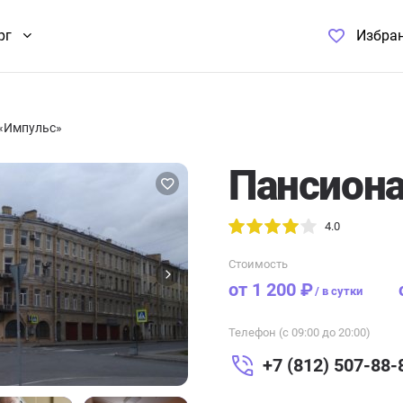
рг
Избра
«Импульс»
Пансиона
4.0
Стоимость
от 1 200 ₽
/
в сутки
Телефон (с 09:00 до 20:00)
+7 (812) 507-88-