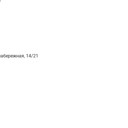
и
набережная, 14/2​1