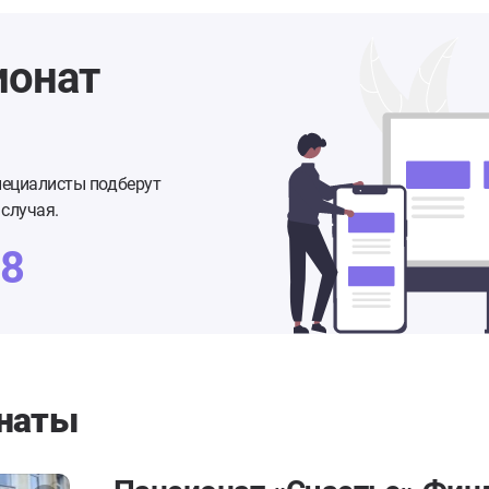
ионат
пециалисты подберут
случая.
48
наты