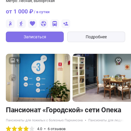
Метро: Лесная, Выборгская
от 1 000 ₽
/ в сутки
Записаться
Подробнее
9
Пансионат «Городской» сети Опека
Пансионаты для пожилых с болезнью Паркинсона
Пансионаты для людей с д
4.0
6 отзывов