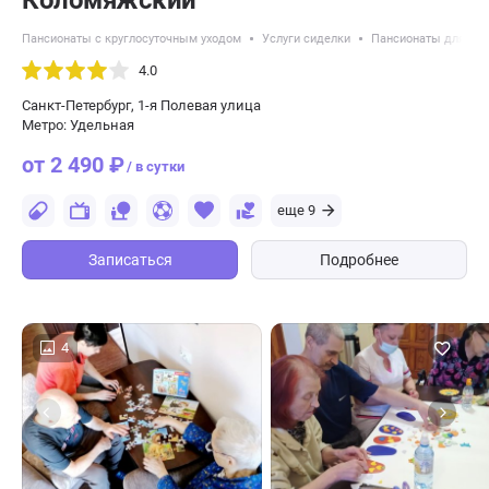
Коломяжский
Пансионаты с круглосуточным уходом
Услуги сиделки
Пансионаты для ле
4.0
Санкт-Петербург, 1-я Полевая улица
Метро: Удельная
от 2 490 ₽
/ в сутки
еще 9
Записаться
Подробнее
4