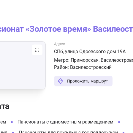
сионат «Золотое время» Василеос
Адрес
СПб, улица Одоевского дом 19А
Метро:
Приморская
,
Василеостров
Район:
Василеостровский
Проложить маршрут
ата
ием
Пансионаты с одноместным размещением
ния
Пансионаты для пожилых с гос поддержкой