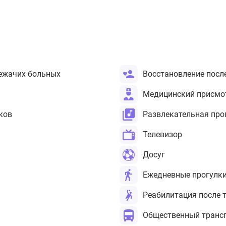
ежачих больных
Восстановление посл
Медицинский присмо
ков
Развлекательная пр
Телевизор
Досуг
Ежедневные прогулк
Реабилитация после 
Общественный трансп