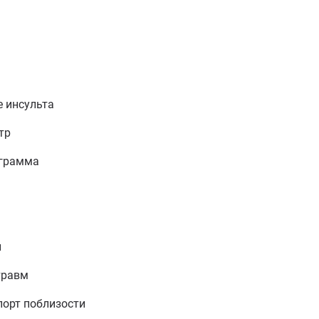
е инсульта
тр
ограмма
и
травм
орт поблизости