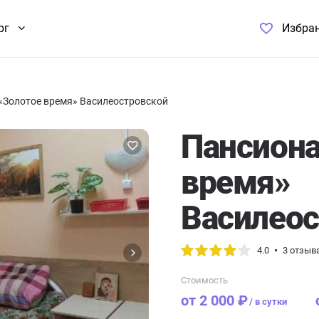
рг
Избра
«Золотое время» Василеостровской
Пансиона
время»
Василеос
4.0
3 отзыв
Стоимость
от 2 000 ₽
/
в сутки