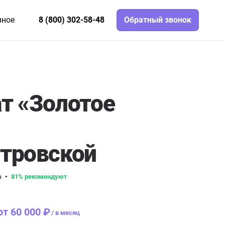
нное
8 (800) 302-58-48
Обратный звонок
т «Золотое
тровской
а
81% рекомендуют
от 60 000 ₽
/
в месяц