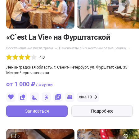
«C`est La Vie» на Фурштатской
Восстановление после травм
Пансионаты с 2-х местным размещением
Вос
4.0
Ленинградская область, г. Санкт-Петербург, ул. Фурштатская, 35
Метро: Чернышевская
от 1 000 ₽
/ в сутки
еще 10
Записаться
Подробнее
6