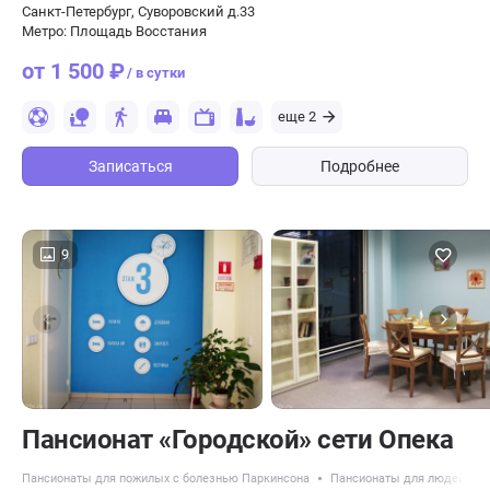
Санкт-Петербург, Суворовский д.33
Метро: Площадь Восстания
от 1 500 ₽
/ в сутки
еще 2
Записаться
Подробнее
9
Пансионат «Городской» сети Опека
Пансионаты для пожилых с болезнью Паркинсона
Пансионаты для людей с д