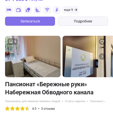
еще 9
Записаться
Подробнее
9
Пансионат «Бережные руки»
Набережная Обводного канала
Пансионаты для лежачих пожилых людей
Услуги сиделки
Пансионаты с о
4.5
3 отзыва