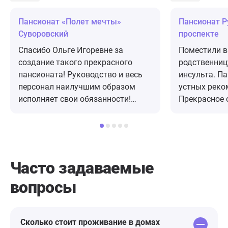
Пансионат «Полет мечты»
Пансионат Р
Суворовский
проспекте
Спасибо Ольге Игоревне за
Поместили в
создание такого прекрасного
родственницу
пансионата! Руководство и весь
инсульта. П
персонал наилучшим образом
устных реко
исполняет свои обязанности!
Прекрасное 
Спасибо Вам за такой нелегкий
Спец.кроват
труд! Рекомендую!
пролежневые
питанием -н
Сотрудники 
люди, готов
Часто задаваемые
Санитарное 
вопросы
проживающих
очень высок
полтора мес
даровал про
Сколько стоит проживание в домах