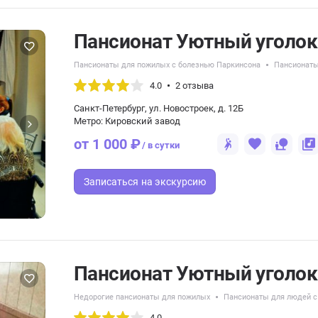
Пансионат Уютный уголок
Пансионаты для пожилых с болезнью Паркинсона
Пансионаты
4.0
2 отзыва
Санкт-Петербург, ул. Новостроек, д. 12Б
Метро: Кировский завод
от 1 000 ₽
/ в сутки
Записаться
на экскурсию
Пансионат Уютный уголок
Недорогие пансионаты для пожилых
Пансионаты для людей с
4.0