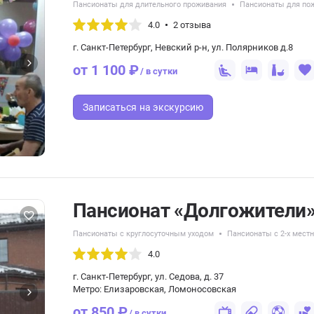
Пансионаты для длительного проживания
Пансионаты для по
4.0
2 отзыва
г. Санкт-Петербург, Невский р-н, ул. Полярников д.8
от 1 100 ₽
/ в сутки
Записаться
на экскурсию
Пансионат «Долгожители»
Пансионаты с круглосуточным уходом
Пансионаты с 2-х мес
4.0
г. Санкт-Петербург, ул. ​Седова, д. 37
Метро: Елизаровская, Ломоносовская
от 850 ₽
/ в сутки