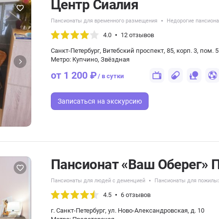
Центр Сиалия
Пансионаты для временного размещения
Недорогие пансион
4.0
12 отзывов
Санкт-Петербург, Витебский проспект, 85, корп. 3, пом. 
Метро: Купчино, Звёздная
от 1 200 ₽
/ в сутки
Записаться
на экскурсию
Пансионат «Ваш Оберег» 
Пансионаты для людей с деменцией
Пансионаты для пожилы
4.5
6 отзывов
г. Санкт-Петербург, ул. Ново-Александровская, д. 10