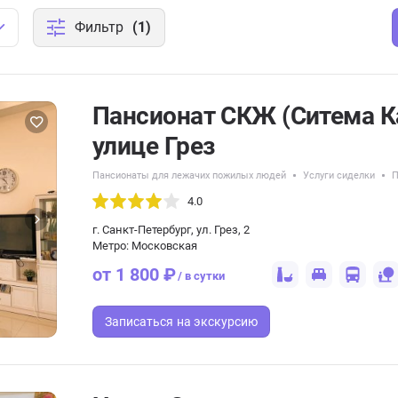
Фильтр
(1)
Пансионат СКЖ (Ситема К
улице Грез
Пансионаты для лежачих пожилых людей
Услуги сиделки
П
4.0
г. Санкт-Петербург, ул. Грез, 2
Метро: Московская
от 1 800 ₽
/ в сутки
Записаться
на экскурсию