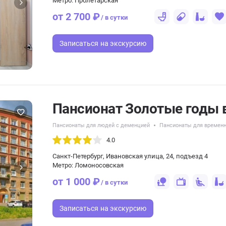
Метро: Пролетарская
от 2 700 ₽
/ в сутки
Записаться
на экскурсию
Пансионат Золотые годы 
Пансионаты для людей с деменцией
Пансионаты для времен
4.0
Санкт-Петербург, Ивановская улица, 24, подъезд 4
Метро: Ломоносовская
от 1 000 ₽
/ в сутки
Записаться
на экскурсию