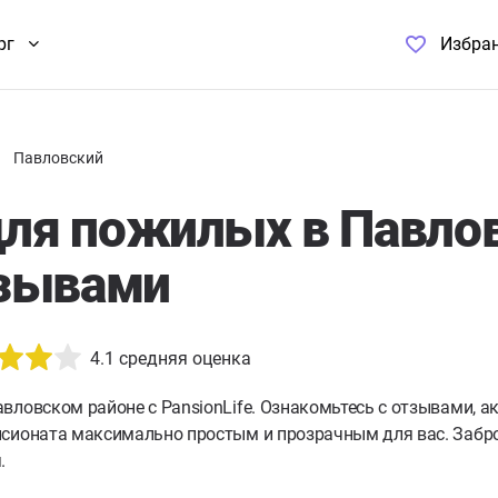
рг
Избра
Павловский
ля пожилых в Павло
тзывами
4.1
средняя оценка
вловском районе с PansionLife. Ознакомьтесь с отзывами, 
нсионата максимально простым и прозрачным для вас. Забро
.