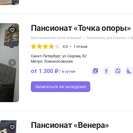
Пансионат «Точка опоры»
Восстановление после операций
Пансионаты для пожилых с б
4.0
1 отзыв
Санкт-Петербург, ул.Седова, 82
Метро: Ломоносовская
от 1 300 ₽
/ в сутки
Записаться
на экскурсию
Пансионат «Венера»