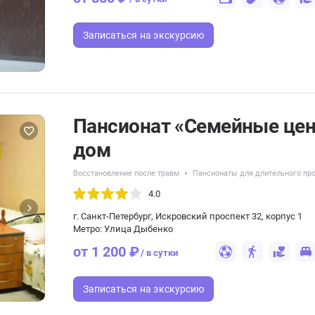
Записаться
на экскурсию
Пансионат «Семейные цен
дом
Восстановление после травм
Пансионаты для длительного пр
4.0
г. Санкт-Петербург, Искровский проспект 32, корпус 1
Метро: Улица Дыбенко
от 1 200 ₽
/ в сутки
Записаться
на экскурсию