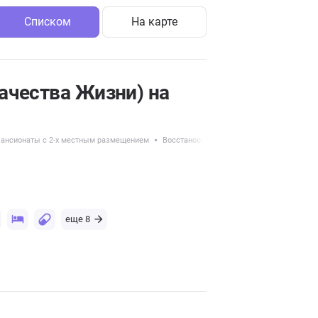
Списком
На карте
ачества Жизни) на
ансионаты с 2-х местным размещением
Восстановление после перелома шейки б
еще 8