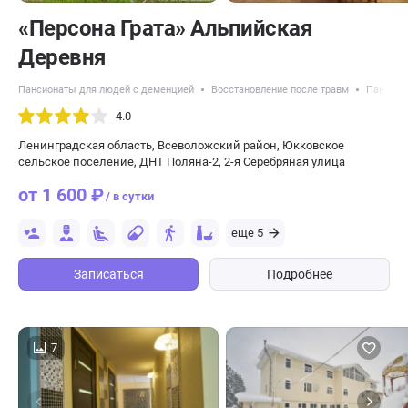
«Персона Грата» Альпийская
Деревня
Пансионаты для людей с деменцией
Восстановление после травм
Пансион
4.0
Ленинградская область, Всеволожский район, Юкковское
сельское поселение, ДНТ Поляна-2, 2-я Серебряная улица
от 1 600 ₽
/ в сутки
еще 5
Записаться
Подробнее
7