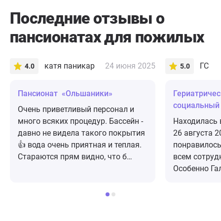
Последние отзывы о
пансионатах для пожилых
катя паникар
24 июня 2025
ГС
4.0
5.0
Пансионат «Ольшаники»
Гериатричес
социальный
Очень приветливый персонал и
Императриц
много всяких процедур. Бассейн -
Находилась в
давно не видела такого покрытия
26 августа 2
👍 вода очень приятная и теплая.
понравилось
Стараются прям видно, что б
всем сотруд
чистенько всё, хоть и простенько.
Особенно Га
Дальше как повезет с
Роману Генн
посетителями... на процедуры
которая оче
запись заранее
уделяла мне
Оксане, Зебо