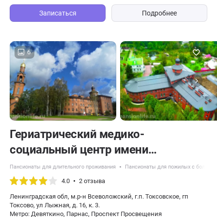
Записаться
Подробнее
6
Гериатрический медико-
социальный центр имени
Императрицы Марии Федоровны
Пансионаты для длительного проживания
Пансионаты для пожилых с болезн
4.0
2 отзыва
Ленинградская обл, м.р-н Всеволожский, г.п. Токсовское, гп
Токсово, ул Лыжная, д. 16, к. 3.
Метро: Девяткино, Парнас, Проспект Просвещения