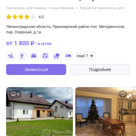
«Озерный»
Пансионаты для пожилых с Альцгеймером
Недорогие пансионаты для пожил
4.0
Ленинградская область, Приозерский район пос. Мичуринское,
пер. Озерный, д.1а
от 1 800 ₽
/ в сутки
еще 7
Записаться
Подробнее
6