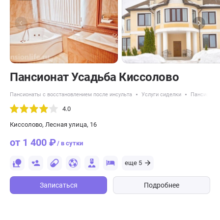
Пансионат Усадьба Киссолово
Пансионаты с восстановлением после инсульта
Услуги сиделки
Пансионат
4.0
Киссолово, Лесная улица, 16
от 1 400 ₽
/ в сутки
еще 5
Записаться
Подробнее