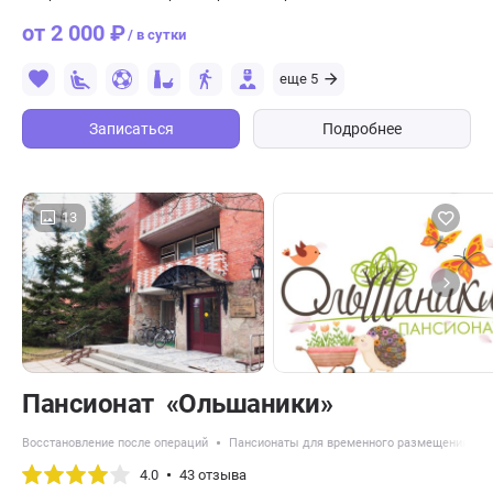
от 2 000 ₽
/ в сутки
еще 5
Записаться
Подробнее
13
Пансионат «Ольшаники»
Восстановление после операций
Пансионаты для временного размещения
4.0
43 отзыва