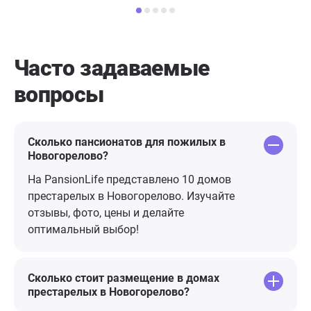
развлечения не дают скучать, а
её, как сове
периодические концерты приносят
мы были рад
много радости. Кормят очень
приехали, а 
вкусно! Отдельное спасибо
ходунках! М
Часто задаваемые
вежливому и внимательному
сиделочка У
вопросы
персоналу – это настоящий
нравятся, ср
профессионализм с душой.
профессиона
Сколько пансионатов для пожилых в
Новогорелово?
На PansionLife представлено 10 домов
престарелых в Новогорелово. Изучайте
отзывы, фото, цены и делайте
оптимальный выбор!
Сколько стоит размещение в домах
престарелых в Новогорелово?