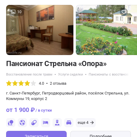
10
Пансионат Стрельна «Опора»
Восстановление после травм
Услуги сиделки
Пансионаты с восстановление
4.0
2 отзыва
г. Санкт-Петербург, Петродворцовый район, посёлок Стрельна, ул.
Коммуны 19, корпус 2
от 1 900 ₽
/ в сутки
еще 4
Записаться
Подробнее