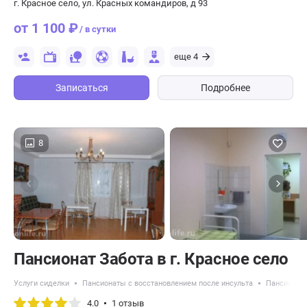
г. Красное село, ул. Красных командиров, д 93
от 1 100 ₽
/ в сутки
еще 4
Записаться
Подробнее
8
Пансионат Забота в г. Красное село
Услуги сиделки
Пансионаты с восстановлением после инсульта
Пансионат
4.0
1 отзыв