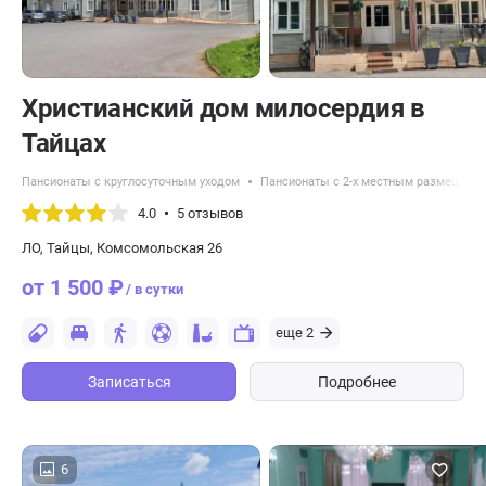
Христианский дом милосердия в
Тайцах
Пансионаты с круглосуточным уходом
Пансионаты с 2-х местным размещени
4.0
5 отзывов
ЛО, Тайцы, Комсомольская 26
от 1 500 ₽
/ в сутки
еще 2
Записаться
Подробнее
6