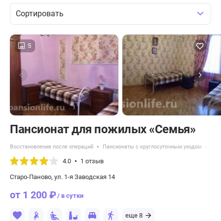
Сортировать
5
Пансионат для пожилых «Семья»
Восстановление после операций
Пансионаты с круглосуточным уходом
Пан
4.0
1 отзыв
Старо-Паново, ул. 1-я Заводская 14
от 1 200 ₽
/ в сутки
еще 8