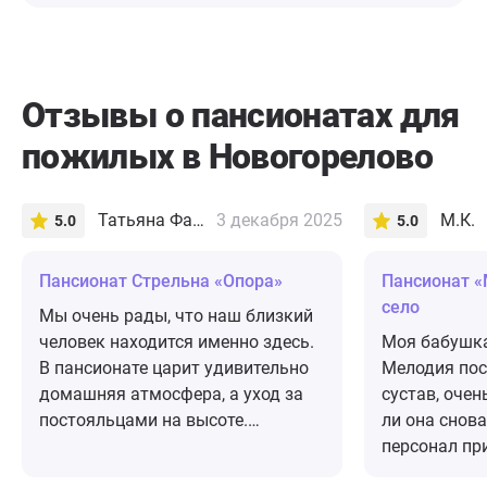
Отзывы о пансионатах для
пожилых в Новогорелово
Татьяна Фадеева
3 декабря 2025
М.К.
5.0
5.0
Пансионат Стрельна «Опора»
Пансионат «
село
Мы очень рады, что наш близкий
человек находится именно здесь.
Моя бабушка
В пансионате царит удивительно
Мелодия пос
домашняя атмосфера, а уход за
сустав, оче
постояльцами на высоте.
ли она снова
Ежедневные прогулки,
персонал пр
разнообразные занятия и
должным об