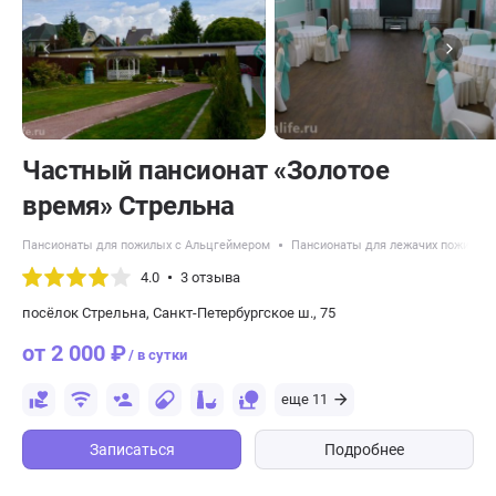
Частный пансионат «Золотое
время» Стрельна
Пансионаты для пожилых с Альцгеймером
Пансионаты для лежачих пожилых
4.0
3 отзыва
посёлок Стрельна, Санкт-Петербургское ш., 75
от 2 000 ₽
/ в сутки
еще 11
Записаться
Подробнее