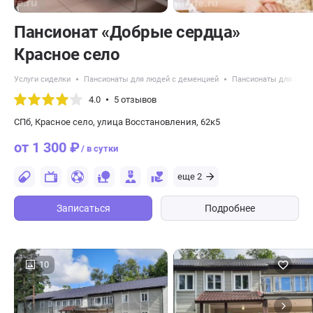
Пансионат «Добрые сердца»
Красное село
Услуги сиделки
Пансионаты для людей с деменцией
Пансионаты для пожи
4.0
5 отзывов
СПб, Красное село, улица Восстановления, 62к5
от 1 300 ₽
/ в сутки
еще 2
Записаться
Подробнее
10