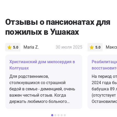
Отзывы о пансионатах для
пожилых в Ушаках
Maria Z.
30 июля 2025
Макс
5.0
5.0
Христианский дом милосердия в
Реабилитаци
Колтушах
восстановит
«Лесное»
Для родственников,
На период о
столкнувшихся со страшной
2024 года б
бедой в семье - деменцией, очень
бабушка 89 
важен честный отзыв. Когда
(отсутствует
держать любимого больного
Остановилис
человека дома невыносимо, а
"Счастье" п
отдать в чужие руки страшно. Моя
причинам. О