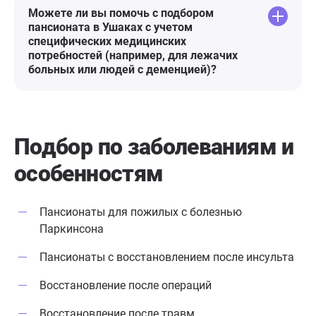
Можете ли вы помочь с подбором
праздники, регулярные
пансионата в Ушаках с учетом
мастерклассы и музыкальные
специфических медицинских
занятия, концерты и конкурсы, не
потребностей (например, для лежачих
считая основных лечебно-
больных или людей с деменцией)?
контрольных мероприятий. И на
мой взгляд лучший отзыв это от
моей мамы: «я же сюда вернусь?»
Здесь хорошо, настолько,
Подбор по заболеваниям
и
насколько может быть в
особенностям
подобном учреждении.
Пансионаты для пожилых с болезнью
Паркинсона
Пансионаты с восстановлением после инсульта
Восстановление после операций
Восстановление после травм