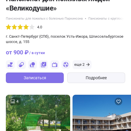
«Великодушие»
Пансионаты для пожилых с болезнью Паркинсона
Пансионаты с круглосуточ
4.0
г. Санкт-Петербург (СПб), поселок Усть-Ижора, Шлиссельбургское
шоссе, д. 155
от 900 ₽
/ в сутки
еще 2
Записаться
Подробнее
4