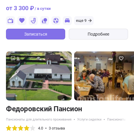
от 3 300 ₽
/ в сутки
еще 9
Записаться
Подробнее
9
Федоровский Пансион
Пансионаты для длительного проживания
Услуги сиделки
Пансионаты для
4.0
3 отзыва