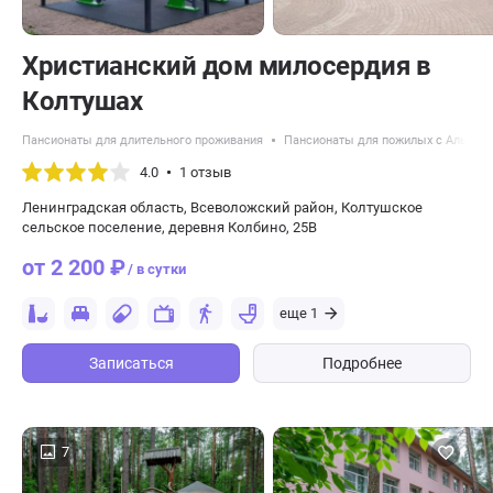
Христианский дом милосердия в
Колтушах
Пансионаты для длительного проживания
Пансионаты для пожилых с Альцге
4.0
1 отзыв
Ленинградская область, Всеволожский район, Колтушское
сельское поселение, деревня Колбино, 25В
от 2 200 ₽
/ в сутки
еще 1
Записаться
Подробнее
7