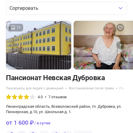
Сортировать
11
Пансионат Невская Дубровка
Пансионаты для людей с деменцией
Восстановление после травм
Пансион
4.0
7 отзывов
Ленинградская область, Всеволожский район, гп. Дубровка, ул.
Пионерская, д.10, ул. Школьная д. 1.
от 1 600 ₽
/ в сутки