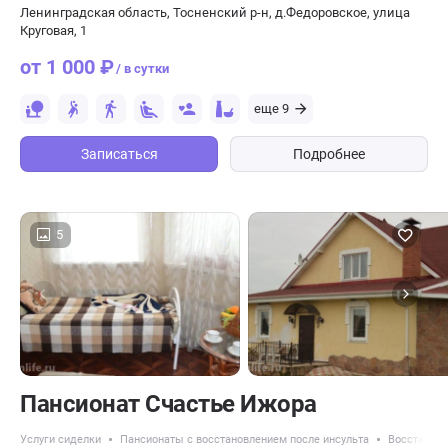
Ленинградская область, Тосненский р-н, д.Федоровское, улица
Круговая, 1
от 1 000 ₽
/ в сутки
еще 9
Записаться
Подробнее
5
Пансионат Счастье Ижора
Услуги сиделки
Пансионаты с восстановлением после инсульта
Восстановл