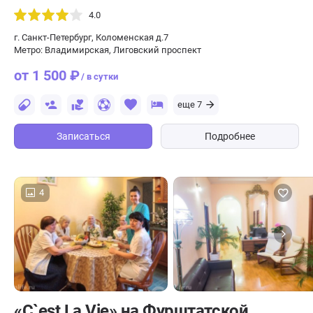
4.0
г. Санкт-Петербург, Коломенская д.7
Метро: Владимирская, Лиговский проспект
от 1 500 ₽
/ в сутки
еще 7
Записаться
Подробнее
4
«C`est La Vie» на Фурштатской