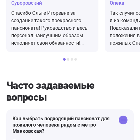
Суворовский
Опека
Спасибо Ольге Игоревне за
Так случило
создание такого прекрасного
я из команд
пансионата! Руководство и весь
Подсказали 
персонал наилучшим образом
положения в
исполняет свои обязанности!
пожилых Опе
Спасибо Вам за такой нелегкий
не решался 
труд! Рекомендую!
стереотипов 
По итогу со
решили попр
месяцев мам
Часто задаваемые
уход,наблюд
вопросы
медперсонал
реагировани
и гибкая по
создают там
Как выбрать подходящий пансионат для
пожилого человека рядом с метро
пансионате 
Маяковская?
данным ,бол