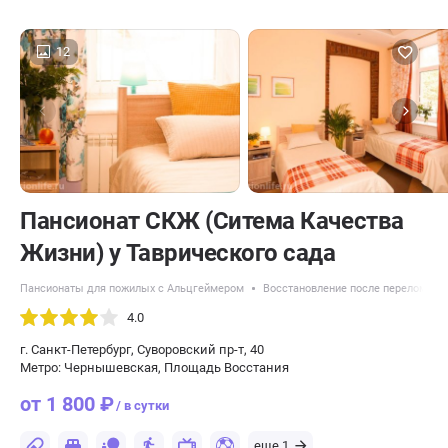
12
Пансионат СКЖ (Ситема Качества
Жизни) у Таврического сада
Пансионаты для пожилых с Альцгеймером
Восстановление после перелома ш
4.0
г. Санкт-Петербург, Суворовский пр-т, 40
Метро: Чернышевская, Площадь Восстания
от 1 800 ₽
/ в сутки
еще 1