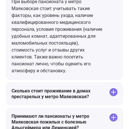
заведениям з
При выборе пансионата у метро
малейшего н
Маяковская стоит учитывать такие
это больница
факторы, как уровень ухода, наличие
же бывают и
квалифицированного медицинского
недопониман
персонала, условия проживания (наличие
как дети,тр
удобных комнат, адаптированных для
внимания. Н
маломобильных постояльцев),
свою работу 
стоимость услуг и отзывы других
такое место.
клиентов. Также важно посетить
пансионат лично, чтобы оценить его
атмосферу и обстановку.
Сколько стоит проживание в домах
престарелых у метро Маяковская?
Принимают ли пансионаты у метро
Маяковская пожилых с болезнью
Альцгеймера или Деменцией?