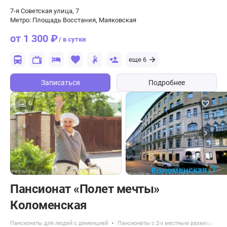
7-я Советская улица, 7
Метро: Площадь Восстания, Маяковская
от 1 300 ₽
/ в сутки
еще 6
Записаться
Подробнее
6
Пансионат «Полет мечты»
Коломенская
Пансионаты для людей с деменцией
Пансионаты с 2-х местным размещение