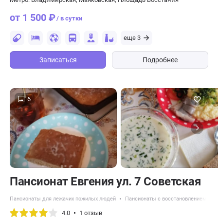
от 1 500 ₽
/ в сутки
еще 3
Записаться
Подробнее
6
Пансионат Евгения ул. 7 Советская
Пансионаты для лежачих пожилых людей
Пансионаты с восстановлением пос
4.0
1 отзыв