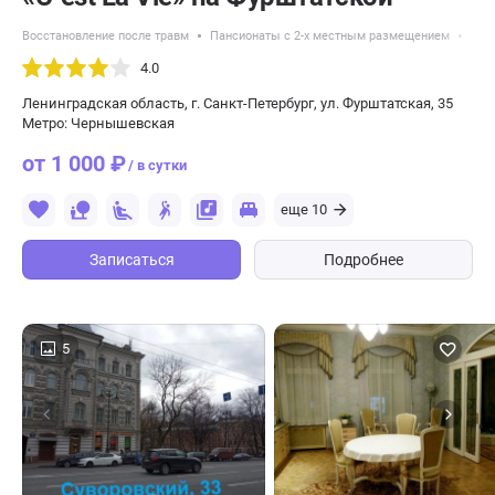
Восстановление после травм
Пансионаты с 2-х местным размещением
Вос
4.0
Ленинградская область, г. Санкт-Петербург, ул. Фурштатская, 35
Метро: Чернышевская
от 1 000 ₽
/ в сутки
еще 10
Записаться
Подробнее
5