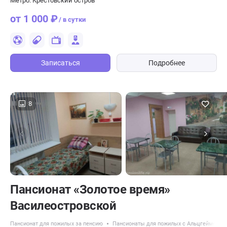
Метро: Крестовский остров
от 1 000 ₽
/ в сутки
Записаться
Подробнее
8
Пансионат «Золотое время»
Василеостровской
Пансионат для пожилых за пенсию
Пансионаты для пожилых с Альцгеймером