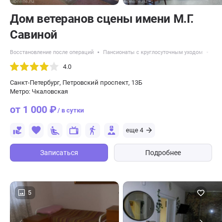
Дом ветеранов сцены имени М.Г.
Савиной
Восстановление после операций
Пансионаты с круглосуточным уходом
Пан
4.0
Санкт-Петербург, Петровский проспект, 13Б
Метро: Чкаловская
от 1 000 ₽
/ в сутки
еще 4
Записаться
Подробнее
5