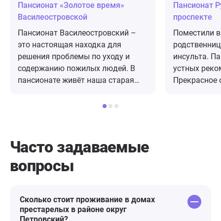
Пансионат «Золотое время»
Пансионат Р
Василеостровской
проспекте
Пансионат Василеостровский –
Поместили в
это настоящая находка для
родственницу
решения проблемы по уходу и
инсульта. П
содержанию пожилых людей. В
устных реко
пансионате живёт наша старая
Прекрасное 
тетушка, родная сестра мамы, уже
Спец.кроват
год. Очень довольна. Комната
пролежневые
уютная, есть всё необходимое,
питанием -н
убираются часто. Хорошая
Сотрудники 
столовая. Благоустроенная
люди, готов
Часто задаваемые
территория, есть где гулять да и
Санитарное 
вопросы
просто сидеть дышать свежим
проживающих
воздухом. Лекарства дают,
очень высок
соблюдают рекомендации данные
полтора мес
врачами, в пансионате есть даже
даровал про
Сколько стоит проживание в домах
престарелых в районе округ
свой рентгенкабинет. Нас обо
пансионате п
Петровский?