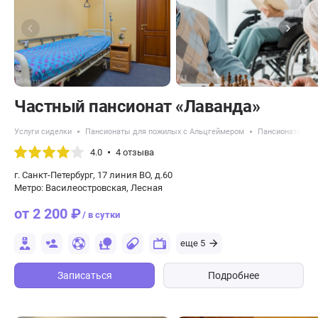
Частный пансионат «Лаванда»
Услуги сиделки
Пансионаты для пожилых с Альцгеймером
Пансионаты для
4.0
4 отзыва
г. Санкт-Петербург, 17 линия ВО, д.60
Метро: Василеостровская, Лесная
от 2 200 ₽
/ в сутки
еще 5
Записаться
Подробнее