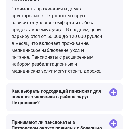
всём оповещают своевременно,
пролеженей, 
всегда на связи. Спасибо
возможных 
Стоимость проживания в домах
персоналу за уход и
лежачего бол
престарелых в Петровском округе
организованную работу
Приходил Ба
зависит от уровня комфорта и набора
Кроме слов 
предоставляемых услуг. В среднем, цены
низкого пок
варьируются от 50 000 до 120 000 рублей
ничего сказать н
в месяц, что включает проживание,
вам, Господи
медицинское наблюдение, уход и
питание. Пансионаты с расширенным
набором реабилитационных и
медицинских услуг могут стоить дороже.
Как выбрать подходящий пансионат для
пожилого человека в районе округ
Петровский?
Принимают ли пансионаты в
Петровском округе пожилых с болезнью