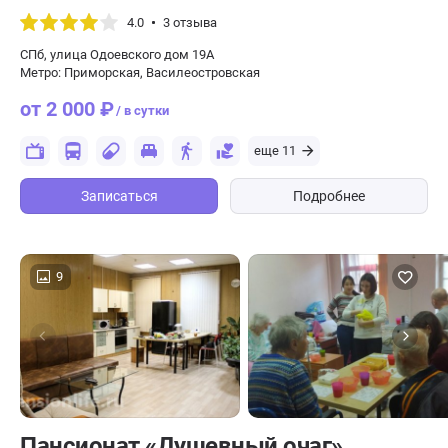
4.0
3 отзыва
СПб, улица Одоевского дом 19А
Метро: Приморская, Василеостровская
от 2 000 ₽
/ в сутки
еще 11
Записаться
Подробнее
9
Пансионат «Душевный очаг»