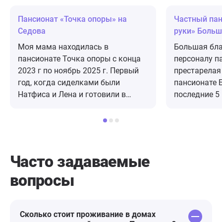
Пансионат «Точка опоры» на
Частный па
Седова
руки» Больш
Моя мама находилась в
Большая бла
пансионате Точка опоры с конца
персоналу панс
2023 г по ноябрь 2025 г. Первый
престарелая
год, когда сиделками были
пансионате 
Натфиса и Лена и готовили в
последние 5
пансионате было всё хорошо.
Она была оч
Готовили они не плохо, летом
мы вместе с
выводили на прогулку. Затем
чуткий перс
через год они ушли и началась
и уход. Тетя
смена сиделок, которые ни за что
праздничным
Часто задаваемые
не отвечали. Еду стали привозить(
двухместной
вопросы
минимум и отвратная), на
общением со
прогулку водить перестали, якобы
персоналом.
это не их обязанности. Отношение
Нам, родств
к бабкам стало плохое. В том году
добираться 
Сколько стоит проживание в домах