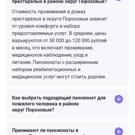
престарелых в районе округ Пороховые?
пропала куртка (хорошая)
Финляндског
сиделка сказала что они ни за что
Шувалово, а
Стоимость проживания в домах
не отвечают. 5 ноября 2025 г.
пешком до п
престарелых в округе Пороховые зависит
мама умерла. За пансионат я
от уровня комфорта и набора
оплатил 4 ноября 47000 руб. Из
предоставляемых услуг. В среднем, цены
денег которые я оплатил мне
варьируются от 50 000 до 120 000 рублей
вернули 22000, якобы у меня были
в месяц, что включает проживание,
недоплаты. Совести у
медицинское наблюдение, уход и
руководства и бухгалтера нет.
питание. Пансионаты с расширенным
Наживаются на горе.
набором реабилитационных и
Разговаривать с ними бесполезно.
медицинских услуг могут стоить дороже.
Если прочитали мой отзыв, не
устраивайте своих близких в этот
пансионат.
Как выбрать подходящий пансионат для
пожилого человека в районе
округ Пороховые?
Принимают ли пансионаты в