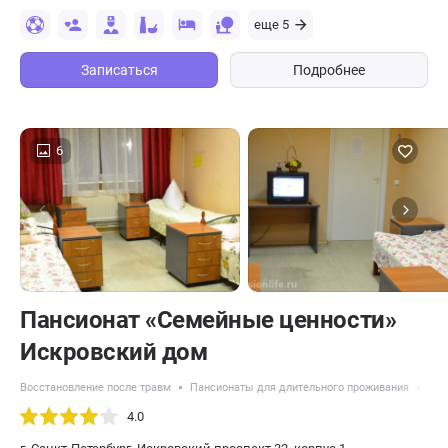
еще 5
Записаться
Подробнее
6
Пансионат «Семейные ценности»
Искровский дом
Восстановление после травм
Пансионаты для длительного проживания
Нед
4.0