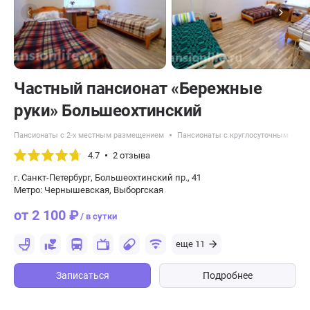
Частный пансионат «Бережные
руки» Большеохтинский
Пансионаты с 2-х местным размещением
Пансионаты с круглосуточным уход
4.7
2 отзыва
г. Санкт-Петербург, Большеохтинский пр., 41
Метро: Чернышевская, Выборгская
от 2 100 ₽
/ в сутки
еще 11
Записаться
Подробнее