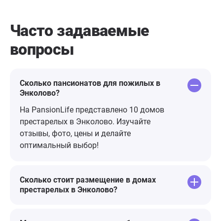
доброе слово
получает зд
Часто задаваемые
спасибо все
вопросы
доброе отно
уют! Желаю 
терпения в 
Сколько пансионатов для пожилых в
Энколово?
На PansionLife представлено 10 домов
престарелых в Энколово. Изучайте
отзывы, фото, цены и делайте
оптимальный выбор!
Сколько стоит размещение в домах
престарелых в Энколово?