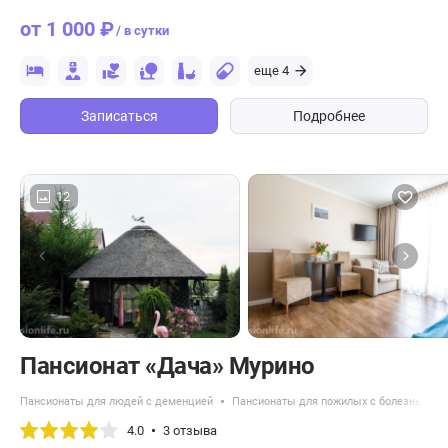
от 1 000 ₽
/ в сутки
еще 4
Записаться
Подробнее
12
Пансионат «Дача» Мурино
Пансионаты для людей с деменцией
Пансионаты для пожилых с болезнью Па
4.0
3 отзыва