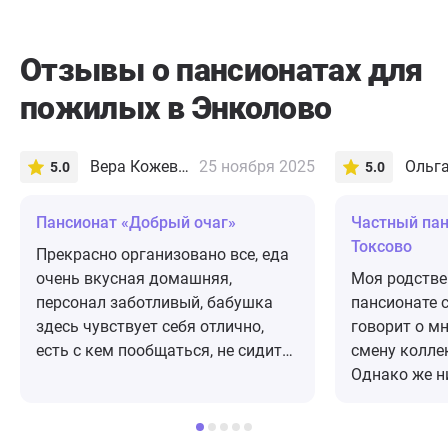
Отзывы о пансионатах для
пожилых в Энколово
Вера Кожевникова
25 ноября 2025
5.0
5.0
Пансионат «Добрый очаг»
Частный пан
Токсово
Прекрасно организовано все, еда
очень вкусная домашняя,
Моя родстве
персонал заботливый, бабушка
пансионате с
здесь чувствует себя отлично,
говорит о м
есть с кем пообщаться, не сидит
смену колле
одна. Говорит, что никуда отсюда
Однако же н
не хочет уезжать.
сказала: «За
Для лежачег
это уход, пр