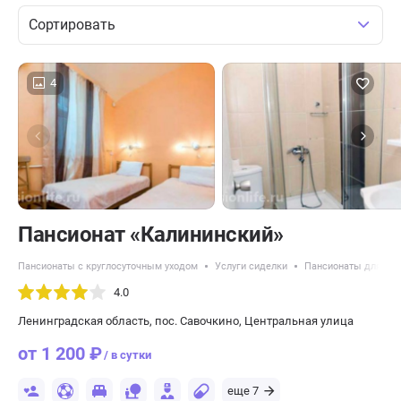
Сортировать
4
Пансионат «Калининский»
Пансионаты с круглосуточным уходом
Услуги сиделки
Пансионаты для пож
4.0
Ленинградская область, пос. Савочкино, Центральная улица
от 1 200 ₽
/ в сутки
еще 7