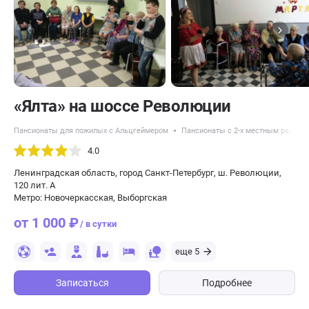
«Ялта» на шоссе Революции
Пансионаты для пожилых с Альцгеймером
Пансионаты с 2-х местным разме
4.0
Ленинградская область, город Санкт-Петербург, ш. Революции,
120 лит. А
Метро: Новочеркасская, Выборгская
от 1 000 ₽
/ в сутки
еще 5
Записаться
Подробнее