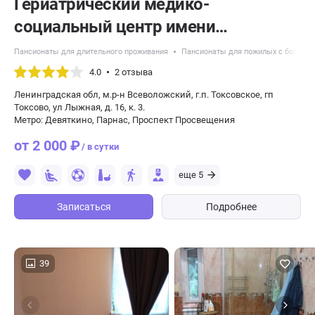
Гериатрический медико-
социальный центр имени
Императрицы Марии Федоровны
Пансионаты для длительного проживания
Пансионаты для пожилых с болезн
4.0
2 отзыва
Ленинградская обл, м.р-н Всеволожский, г.п. Токсовское, гп
Токсово, ул Лыжная, д. 16, к. 3.
Метро: Девяткино, Парнас, Проспект Просвещения
от 2 000 ₽
/ в сутки
еще 5
Записаться
Подробнее
39