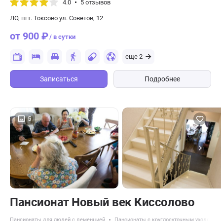
4.0
5 отзывов
ЛО, пгт. Токсово ул. Советов, 12
от 900 ₽
/ в сутки
еще 2
Записаться
Подробнее
5
Пансионат Новый век Киссолово
Пансионаты для людей с деменцией
Пансионаты с круглосуточным уходом