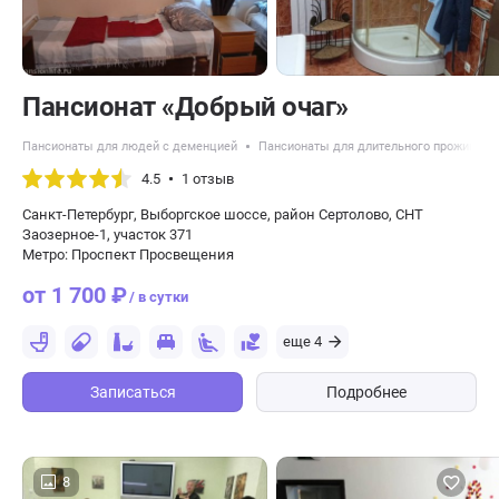
Пансионат «Добрый очаг»
Пансионаты для людей с деменцией
Пансионаты для длительного проживани
4.5
1 отзыв
Санкт-Петербург, Выборгское шоссе, район Сертолово, СНТ
Заозерное-1, участок 371
Метро: Проспект Просвещения
от 1 700 ₽
/ в сутки
еще 4
Записаться
Подробнее
8