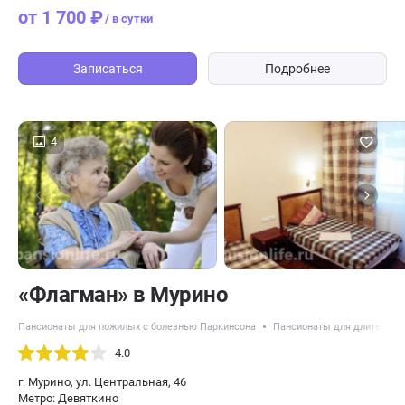
от 1 700 ₽
/ в сутки
Записаться
Подробнее
4
«Флагман» в Мурино
Пансионаты для пожилых с болезнью Паркинсона
Пансионаты для длительно
4.0
г. Мурино, ул. Центральная, 46
Метро: Девяткино