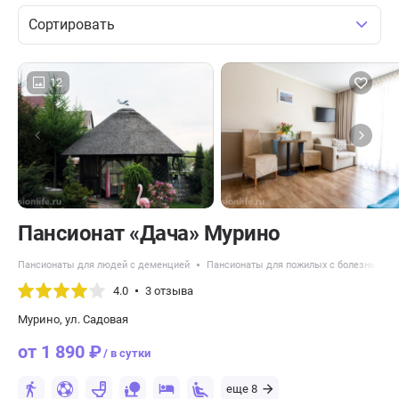
Сортировать
12
Пансионат «Дача» Мурино
Пансионаты для людей с деменцией
Пансионаты для пожилых с болезнью Па
4.0
3 отзыва
Мурино, ул. Садовая
от 1 890 ₽
/ в сутки
еще 8