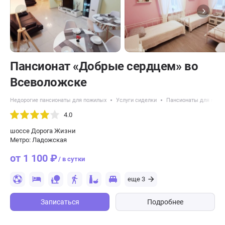
Пансионат «Добрые сердцем» во
Всеволожске
Недорогие пансионаты для пожилых
Услуги сиделки
Пансионаты для пожи
4.0
шоссе Дорога Жизни
Метро: Ладожская
от 1 100 ₽
/ в сутки
еще 3
Записаться
Подробнее