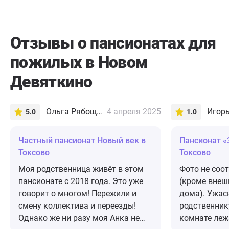
Отзывы о пансионатах для
пожилых в Новом
Девяткино
Ольга Рябощук
4 апреля 2025
Игорь
5.0
1.0
Частный пансионат Новый век в
Пансионат «
Токсово
Токсово
Моя родственница живёт в этом
Фото не соо
пансионате с 2018 года. Это уже
(кроме внеш
говорит о многом! Пережили и
дома). Ужас
смену коллектива и переезды!
родственник
Однако же ни разу моя Анка не
комнате леж