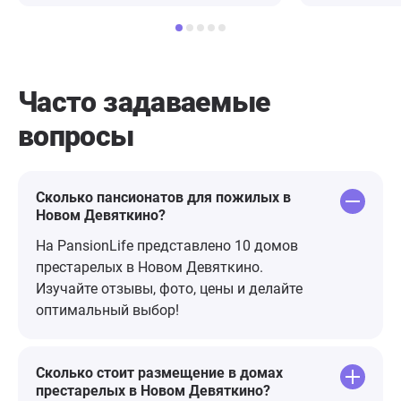
сказала: «Забери меня отсюда!».
Даже общего
Для лежачего больного главное,
сначала съе
это уход, правильное питание и
перед заселе
доброе слово! И всё это она
тратьте свое
получает здесь сполна! Огромное
Часто задаваемые
спасибо всему коллективу за
вопросы
доброе отношение, за порядок и
уют! Желаю Вам здоровья и
терпения в Вашем нелегком труде!
Сколько пансионатов для пожилых в
Новом Девяткино?
На PansionLife представлено 10 домов
престарелых в Новом Девяткино.
Изучайте отзывы, фото, цены и делайте
оптимальный выбор!
Сколько стоит размещение в домах
престарелых в Новом Девяткино?