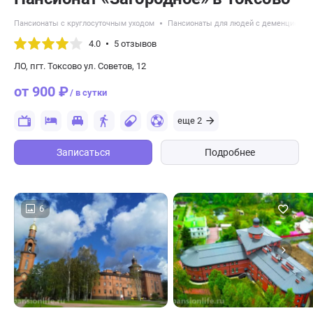
Пансионаты с круглосуточным уходом
Пансионаты для людей с деменцией
4.0
5 отзывов
ЛО, пгт. Токсово ул. Советов, 12
от 900 ₽
/ в сутки
еще 2
Записаться
Подробнее
6