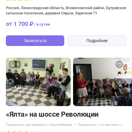
Россия, Ленинградская область, Всеволожский район, Бугровское
сельское поселение, деревня Сярьги, Заречная 71
от 1 700 ₽
/ в сутки
Записаться
Подробнее
8
«Ялта» на шоссе Революции
Пансионаты для пожилых с Альцгеймером
Пансионаты с 2-х местным разме