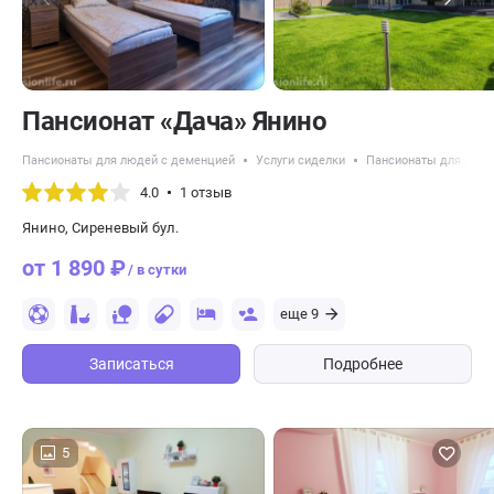
Пансионат «Дача» Янино
Пансионаты для людей с деменцией
Услуги сиделки
Пансионаты для пожи
4.0
1 отзыв
Янино, Сиреневый бул.
от 1 890 ₽
/ в сутки
еще 9
Записаться
Подробнее
5