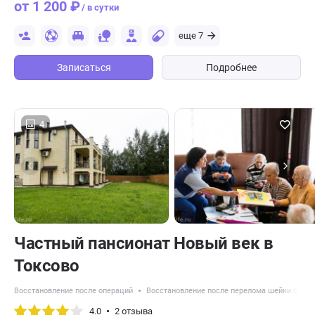
от 1 200 ₽
/ в сутки
еще 7
Записаться
Подробнее
4
Частный пансионат Новый век в
Токсово
Восстановление после операций
Восстановление после перелома шейки бедра
4.0
2 отзыва