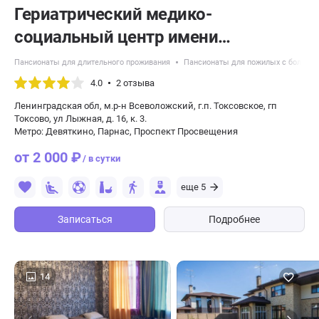
Гериатрический медико-
социальный центр имени
Императрицы Марии Федоровны
Пансионаты для длительного проживания
Пансионаты для пожилых с болезн
4.0
2 отзыва
Ленинградская обл, м.р-н Всеволожский, г.п. Токсовское, гп
Токсово, ул Лыжная, д. 16, к. 3.
Метро: Девяткино, Парнас, Проспект Просвещения
от 2 000 ₽
/ в сутки
еще 5
Записаться
Подробнее
14