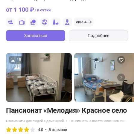
от 1 100 ₽
/ в сутки
еще 4
Записаться
Подробнее
15
Пансионат «Мелодия» Красное село
Пансионаты для людей с деменцией
Пансионаты с восстановлением после ин
4.0
8 отзывов