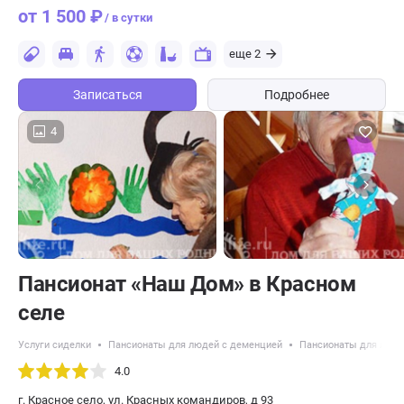
от 1 500 ₽
/ в сутки
еще 2
Записаться
Подробнее
4
Пансионат «Наш Дом» в Красном
селе
Услуги сиделки
Пансионаты для людей с деменцией
Пансионаты для люде
4.0
г. Красное село, ул. Красных командиров, д 93