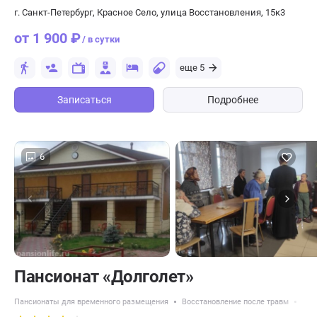
г. Санкт-Петербург, Красное Село, улица Восстановления, 15к3
от 1 900 ₽
/ в сутки
еще 5
Записаться
Подробнее
6
Пансионат «Долголет»
Пансионаты для временного размещения
Восстановление после травм
Пан