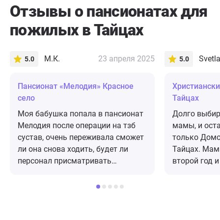
Отзывы о пансионатах для
пожилых в Тайцах
М.К.
23 апреля 2025
Svetl
5.0
5.0
Пансионат «Мелодия» Красное
Христиански
село
Тайцах
Моя бабушка попала в пансионат
Долго выбир
Мелодия после операции на тзб
мамы, и ост
сустав, очень переживала сможет
только Дом
ли она снова ходить, будет ли
Тайцах. Мам
персонал присматривать
второй год 
должным образом и расхаживать
пожалели о 
её, как советовали врачи. Как же
Ухоженная т
мы были рады, когда мы с мамой
пансионата,
приехали, а бабуля стоит на
для прожива
ходунках! Медсестра Татьяна и
пансионата