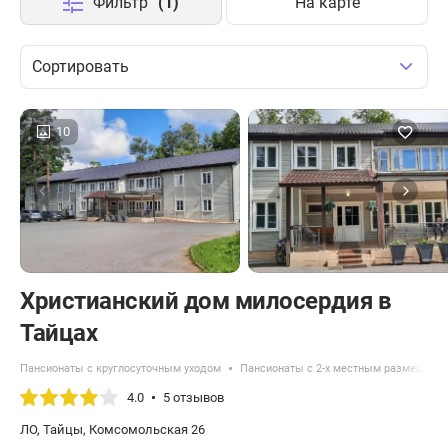
Фильтр
(1)
На карте
Сортировать
10
Христианский дом милосердия в
Тайцах
Пансионаты с круглосуточным уходом
Пансионаты с 2-х местным размещени
4.0
5 отзывов
ЛО, Тайцы, Комсомольская 26