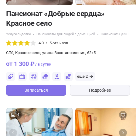
Пансионат «Добрые сердца»
Красное село
Услуги сиделки
Пансионаты для людей с деменцией
Пансионаты для пожи
4.0
5 отзывов
СПб, Красное село, улица Восстановления, 62к5
от 1 300 ₽
/ в сутки
еще 2
Записаться
Подробнее
4