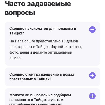
Часто задаваемые
сиделочка Ума нам очень
атмосфера.
вопросы
нравятся, сразу понятно
родственник
профессионалы своего дела))
время. И ко
приехали- м
комната чис
Сколько пансионатов для пожилых в
Тайцах?
много мероп
постояльцев
На PansionLife представлено 10 домов
Персаналу о
престарелых в Тайцах. Изучайте отзывы,
заботу и тер
фото, цены и делайте оптимальный
доброжелате
выбор!
отзывчивост
Сколько стоит размещение в домах
престарелых в Тайцах?
Можете ли вы помочь с подбором
пансионата в Тайцах с учетом
специфических медицинских