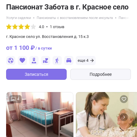
Пансионат Забота в г. Красное село
Услуги сиделки
Пансионаты с восстановлением после инсульта
Пансионат
4.0
1 отзыв
г. Красное село ул. Восстановления д. 15 к.3
от 1 100 ₽
/ в сутки
еще 4
Записаться
Подробнее
4