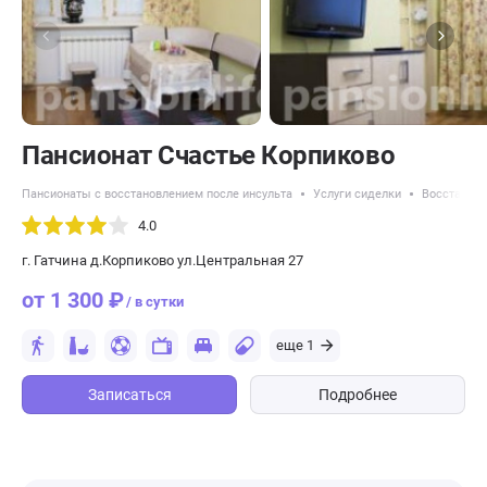
Пансионат Счастье Корпиково
Пансионаты с восстановлением после инсульта
Услуги сиделки
Восстановл
4.0
г. Гатчина д.Корпиково ул.Центральная 27
от 1 300 ₽
/ в сутки
еще 1
Записаться
Подробнее