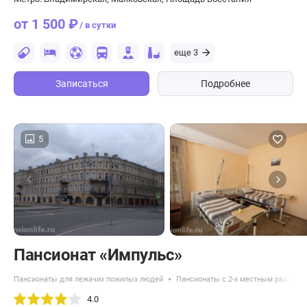
от 1 500 ₽
/ в сутки
еще 3
Записаться
Подробнее
5
Пансионат «Импульс»
Пансионаты для лежачих пожилых людей
Пансионаты с 2-х местным размещ
4.0