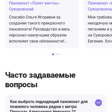
Пансионат «Полет мечты»
Пансионат «
Суворовский
Суворовско
Спасибо Ольге Игоревне за
Мне требова
создание такого прекрасного
неходячую м
пансионата! Руководство и весь
питанием и 
персонал наилучшим образом
на Суворовс
исполняет свои обязанности!
Евгения. Хо
Спасибо Вам за такой нелегкий
благодарнос
труд! Рекомендую!
пансионата 
заботу, за те
проделанный
пребывания 
Часто задаваемые
питание, и 
вопросы
очень хорош
коллективу!
Как выбрать подходящий пансионат для
пожилого человека рядом с метро
Площадь Александра Невского 2?