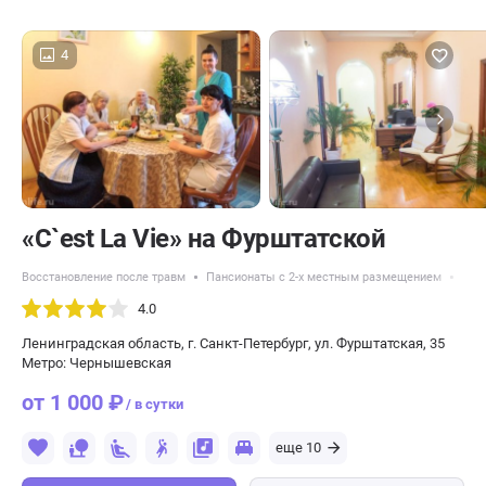
4
«C`est La Vie» на Фурштатской
Восстановление после травм
Пансионаты с 2-х местным размещением
Вос
4.0
Ленинградская область, г. Санкт-Петербург, ул. Фурштатская, 35
Метро: Чернышевская
от 1 000 ₽
/ в сутки
еще 10