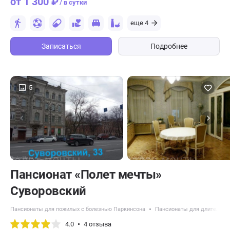
от 1 300 ₽
/ в сутки
еще 4
Записаться
Подробнее
5
Пансионат «Полет мечты»
Суворовский
Пансионаты для пожилых с болезнью Паркинсона
Пансионаты для длительно
4.0
4 отзыва