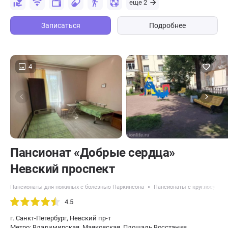
еще 2
Записаться
Подробнее
4
Пансионат «Добрые сердца»
Невский проспект
Пансионаты для пожилых с болезнью Паркинсона
Пансионаты с круглосуточ
4.5
г. Санкт-Петербург, Невский пр-т
Метро: Владимирская, Маяковская, Площадь Восстания