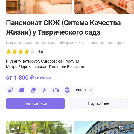
Пансионат СКЖ (Ситема Качества
Жизни) у Таврического сада
Пансионаты для пожилых с Альцгеймером
Восстановление после перелома ш
4.0
г. Санкт-Петербург, Суворовский пр-т, 40
Метро: Чернышевская, Площадь Восстания
от 1 800 ₽
/ в сутки
еще 1
Записаться
Подробнее
6